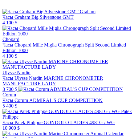
Graham
Часы Graham Big Silverstone GMT
4 100 $
Chopard
Часы Chopard Mille Miglia Chronograph Split Second Limited
Edition 1000
4 100 $
Ulysse Nardin
Часы Ulysse Nardin MARINE CHRONOMETER
MANUFACTURE LADY
8 700 $
Corum
Часы Corum ADMIRAL'S CUP COMPETITION
5 400 $
Patek
Philippe
Часы Patek Philippe GONDOLO LADIES 4981G / WG
10 900 $