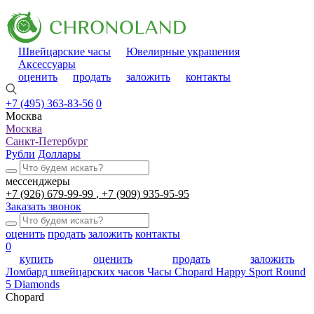
Швейцарские часы
Ювелирные украшения
Аксессуары
оценить
продать
заложить
контакты
+7 (495) 363-83-56
0
Москва
Москва
Санкт-Петербург
Рубли
Доллары
мессенджеры
+7 (926) 679-99-99
+7 (909) 935-95-95
Заказать звонок
оценить
продать
заложить
контакты
0
купить
оценить
продать
заложить
Ломбард швейцарских часов
Часы Chopard Happy Sport Round
5 Diamonds
Chopard