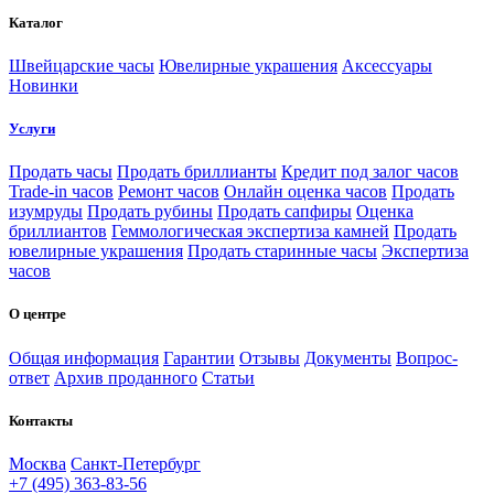
Каталог
Швейцарские часы
Ювелирные украшения
Аксессуары
Новинки
Услуги
Продать часы
Продать бриллианты
Кредит под залог часов
Trade-in часов
Ремонт часов
Онлайн оценка часов
Продать
изумруды
Продать рубины
Продать сапфиры
Оценка
бриллиантов
Геммологическая экспертиза камней
Продать
ювелирные украшения
Продать старинные часы
Экспертиза
часов
О центре
Общая информация
Гарантии
Отзывы
Документы
Вопрос-
ответ
Архив проданного
Статьи
Контакты
Москва
Санкт-Петербург
+7 (495) 363-83-56