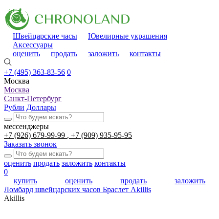
Швейцарские часы
Ювелирные украшения
Аксессуары
оценить
продать
заложить
контакты
+7 (495) 363-83-56
0
Москва
Москва
Санкт-Петербург
Рубли
Доллары
мессенджеры
+7 (926) 679-99-99
+7 (909) 935-95-95
Заказать звонок
оценить
продать
заложить
контакты
0
купить
оценить
продать
заложить
Ломбард швейцарских часов
Браслет Akillis
Akillis