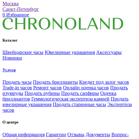
Москва
Санкт-Петербург
0
Избранное
Каталог
Швейцарские часы
Ювелирные украшения
Аксессуары
Новинки
Услуги
Продать часы
Продать бриллианты
Кредит под залог часов
Trade-in часов
Ремонт часов
Онлайн оценка часов
Продать
изумруды
Продать рубины
Продать сапфиры
Оценка
бриллиантов
Геммологическая экспертиза камней
Продать
ювелирные украшения
Продать старинные часы
Экспертиза
часов
О центре
Общая информация
Гарантии
Отзывы
Документы
Вопрос-