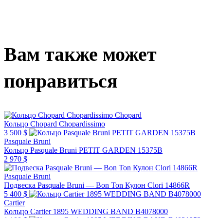
Вам также может
понравиться
Chopard
Кольцо Chopard Chopardissimo
3 500 $
Pasquale Bruni
Кольцо Pasquale Bruni PETIT GARDEN 15375B
2 970 $
Pasquale Bruni
Подвеска Pasquale Bruni — Bon Ton Кулон Clori 14866R
5 400 $
Cartier
Кольцо Cartier 1895 WEDDING BAND B4078000