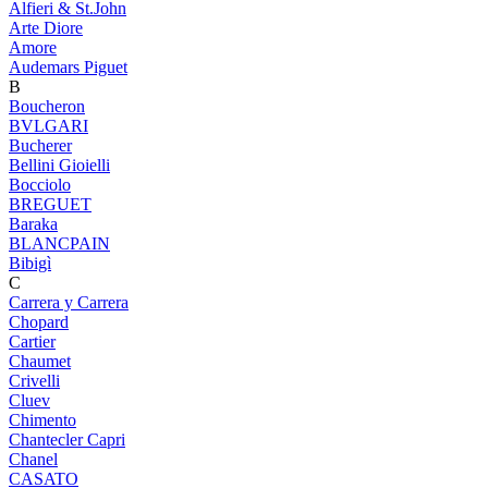
Alfieri & St.John
Arte Diore
Amore
Audemars Piguet
B
Boucheron
BVLGARI
Bucherer
Bellini Gioielli
Bocciolo
BREGUET
Baraka
BLANCPAIN
Bibigì
C
Carrera y Carrera
Chopard
Cartier
Chaumet
Crivelli
Cluev
Chimento
Chantecler Capri
Chanel
CASATO