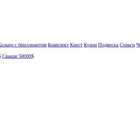
Кольцо с бриллиантом
Комплект
Крест
Кулон
Подвеска
Серьги
Ч
$
Свыше 50000$