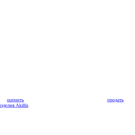
оценить
продать
делия Akillis