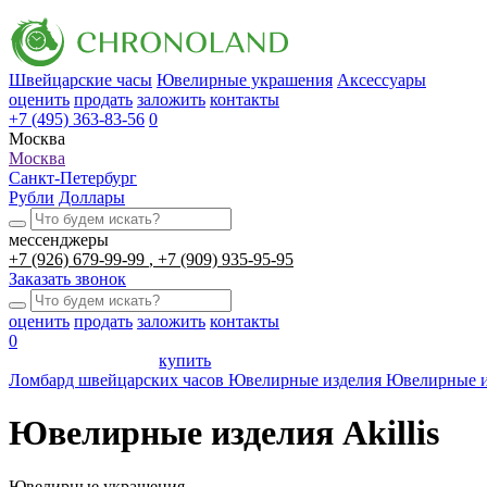
Швейцарские часы
Ювелирные украшения
Аксессуары
оценить
продать
заложить
контакты
+7 (495) 363-83-56
0
Москва
Москва
Санкт-Петербург
Рубли
Доллары
мессенджеры
+7 (926) 679-99-99
+7 (909) 935-95-95
Заказать звонок
оценить
продать
заложить
контакты
0
купить
Ломбард швейцарских часов
Ювелирные изделия
Ювелирные из
Ювелирные изделия Akillis
Ювелирные украшения