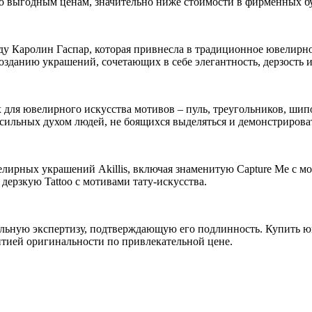
о выгодным ценам, значительно ниже стоимости в фирменных б
ду Каролин Гаспар, которая привнесла в традиционное ювелирно
озданию украшений, сочетающих в себе элегантность, дерзость 
для ювелирного искусства мотивов – пуль, треугольников, шип
ля сильных духом людей, не боящихся выделяться и демонстриров
елирных украшений Akillis, включая знаменитую Capture Me с 
дерзкую Tattoo с мотивами тату-искусства.
ельную экспертизу, подтверждающую его подлинность. Купить юв
нтией оригинальности по привлекательной цене.