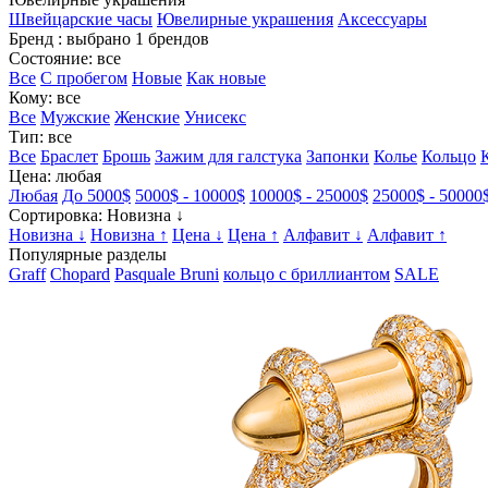
Швейцарские часы
Ювелирные украшения
Аксессуары
Бренд
: выбрано 1 брендов
Состояние
: все
Все
С пробегом
Новые
Как новые
Кому
: все
Все
Мужские
Женские
Унисекс
Тип
: все
Все
Браслет
Брошь
Зажим для галстука
Запонки
Колье
Кольцо
Цена
: любая
Любая
До 5000$
5000$ - 10000$
10000$ - 25000$
25000$ - 50000
Сортировка
: Новизна ↓
Новизна ↓
Новизна ↑
Цена ↓
Цена ↑
Алфавит ↓
Алфавит ↑
Популярные разделы
Graff
Chopard
Pasquale Bruni
кольцо с бриллиантом
SALE