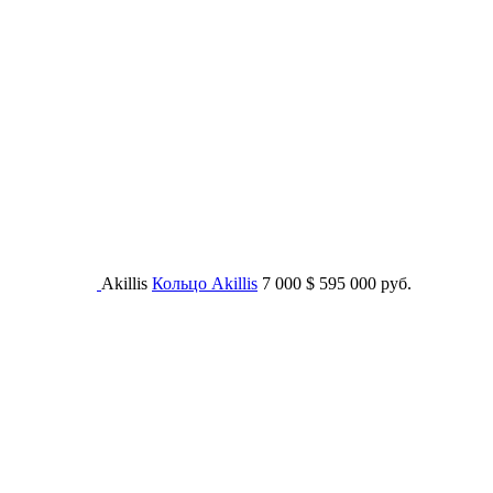
Akillis
Кольцо Akillis
7 000
$
595 000 руб.