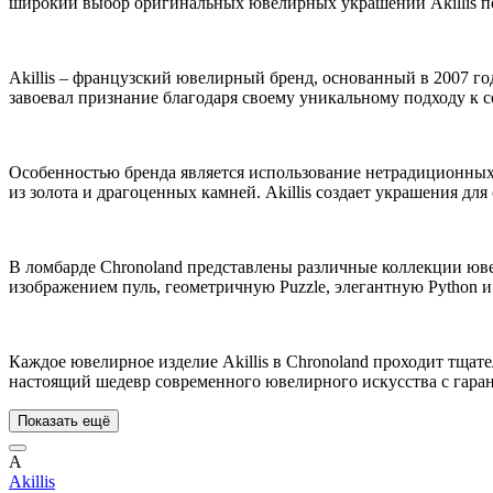
широкий выбор оригинальных ювелирных украшений Akillis п
Akillis – французский ювелирный бренд, основанный в 2007 го
завоевал признание благодаря своему уникальному подходу к с
Особенностью бренда является использование нетрадиционных 
из золота и драгоценных камней. Akillis создает украшения д
В ломбарде Chronoland представлены различные коллекции юв
изображением пуль, геометричную Puzzle, элегантную Python и 
Каждое ювелирное изделие Akillis в Chronoland проходит тщат
настоящий шедевр современного ювелирного искусства с гара
Показать ещё
A
Akillis