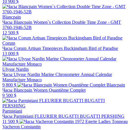
10 900 $
Blancpain
Часы Blancpain Women`s Collection Double Time Zone - GMT
3760-1946-52B
12 500 $
Corum
Часы Corum Artisan Timepieces Buckingham Bird of Paradise
13 000 $
Ulysse Nardin
Часы Ulysse Nardin Marine Chronometer Annual Calendar
Manufacture Monaco
9 800 $
Blancpain
Часы Blancpain Women Quantième Complet
9 500 $
Parmigiani
Часы Parmigiani FLEURIER BUGATTI BUGATTI PERSHING
11 500 $
Vacheron Constantin