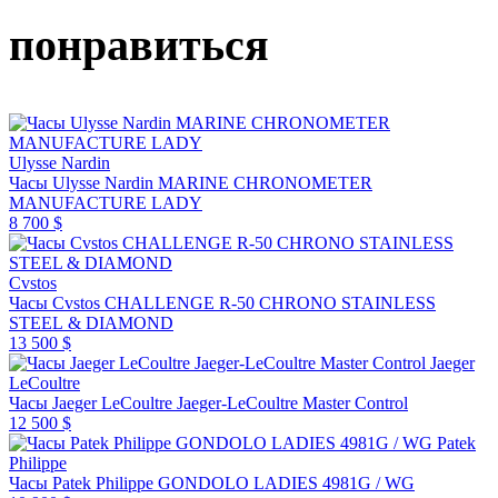
понравиться
Ulysse Nardin
Часы Ulysse Nardin MARINE CHRONOMETER
MANUFACTURE LADY
8 700 $
Cvstos
Часы Cvstos CHALLENGE R-50 CHRONO STAINLESS
STEEL & DIAMOND
13 500 $
Jaeger
LeCoultre
Часы Jaeger LeCoultre Jaeger-LeCoultre Master Control
12 500 $
Patek
Philippe
Часы Patek Philippe GONDOLO LADIES 4981G / WG