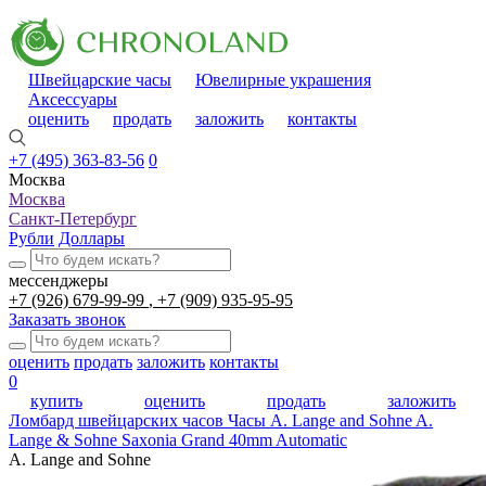
Швейцарские часы
Ювелирные украшения
Аксессуары
оценить
продать
заложить
контакты
+7 (495) 363-83-56
0
Москва
Москва
Санкт-Петербург
Рубли
Доллары
мессенджеры
+7 (926) 679-99-99
+7 (909) 935-95-95
Заказать звонок
оценить
продать
заложить
контакты
0
купить
оценить
продать
заложить
Ломбард швейцарских часов
Часы A. Lange and Sohne A.
Lange & Sohne Saxonia Grand 40mm Automatic
A. Lange and Sohne