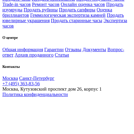
Trade-in часов
Ремонт часов
Онлайн оценка часов
Продать
изумруды
Продать рубины
Продать сапфиры
Оценка
бриллиантов
Геммологическая экспертиза камней
Продать
ювелирные украшения
Продать старинные часы
Экспертиза
часов
О центре
Общая информация
Гарантии
Отзывы
Документы
Вопрос-
ответ
Архив проданного
Статьи
Контакты
Москва
Санкт-Петербург
+7 (495) 363-83-56
Москва, Кутузовский проспект дом 26, корпус 1
Политика конфиденциальности