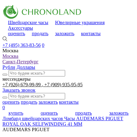
Швейцарские часы
Ювелирные украшения
Аксессуары
оценить
продать
заложить
контакты
+7 (495) 363-83-56
0
Москва
Москва
Санкт-Петербург
Рубли
Доллары
мессенджеры
+7 (926) 679-99-99
+7 (909) 935-95-95
Заказать звонок
оценить
продать
заложить
контакты
0
купить
оценить
продать
заложить
Ломбард швейцарских часов
Часы AUDEMARS PIGUET
ROYAL OAK SELFWINDING 41 MM
AUDEMARS PIGUET