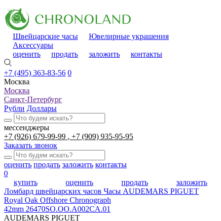
Швейцарские часы
Ювелирные украшения
Аксессуары
оценить
продать
заложить
контакты
+7 (495) 363-83-56
0
Москва
Москва
Санкт-Петербург
Рубли
Доллары
мессенджеры
+7 (926) 679-99-99
+7 (909) 935-95-95
Заказать звонок
оценить
продать
заложить
контакты
0
купить
оценить
продать
заложить
Ломбард швейцарских часов
Часы AUDEMARS PIGUET
Royal Oak Offshore Chronograph
42mm 26470SO.OO.A002CA.01
AUDEMARS PIGUET