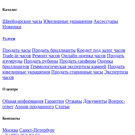
Каталог
Швейцарские часы
Ювелирные украшения
Аксессуары
Новинки
Услуги
Продать часы
Продать бриллианты
Кредит под залог часов
Trade-in часов
Ремонт часов
Онлайн оценка часов
Продать
изумруды
Продать рубины
Продать сапфиры
Оценка
бриллиантов
Геммологическая экспертиза камней
Продать
ювелирные украшения
Продать старинные часы
Экспертиза
часов
О центре
Общая информация
Гарантии
Отзывы
Документы
Вопрос-
ответ
Архив проданного
Статьи
Контакты
Москва
Санкт-Петербург