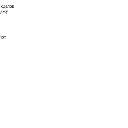
 сделок
ажу.
уют