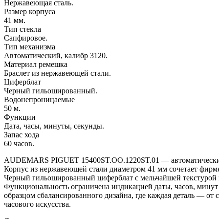
Нержавеющая сталь.
Размер корпуса
41 мм.
Тип стекла
Сапфировое.
Тип механизма
Автоматический, калибр 3120.
Материал ремешка
Браслет из нержавеющей стали.
Циферблат
Черный гильошированный.
Водонепроницаемые
50 м.
Функции
Дата, часы, минуты, секунды.
Запас хода
60 часов.
AUDEMARS PIGUET 15400ST.OO.1220ST.01 — автоматический ка
Корпус из нержавеющей стали диаметром 41 мм сочетает фирме
Черный гильошированный циферблат с мельчайшей текстурой иг
Функциональность ограничена индикацией даты, часов, минут 
образцом сбалансированного дизайна, где каждая деталь — 
часового искусства.