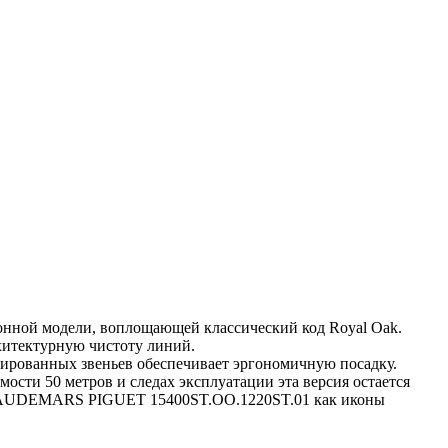
онной модели, воплощающей классический код Royal Oak.
хитектурную чистоту линий.
лированных звеньев обеспечивает эргономичную посадку.
сти 50 метров и следах эксплуатации эта версия остается
тус AUDEMARS PIGUET 15400ST.OO.1220ST.01 как иконы