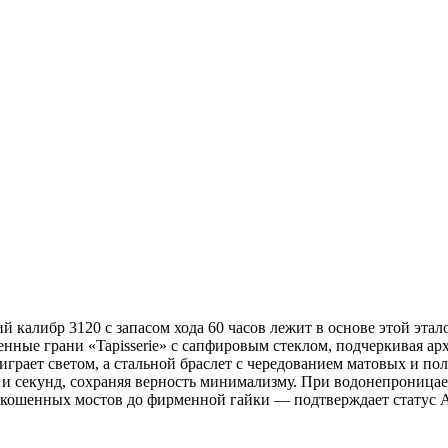
либр 3120 с запасом хода 60 часов лежит в основе этой этал
нные грани «Tapisserie» с сапфировым стеклом, подчеркивая ар
рает светом, а стальной браслет с чередованием матовых и по
и секунд, сохраняя верность минимализму. При водонепроницаемо
от скошенных мостов до фирменной гайки — подтверждает ста