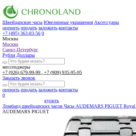
Швейцарские часы
Ювелирные украшения
Аксессуары
оценить
продать
заложить
контакты
+7 (495) 363-83-56
0
Москва
Москва
Санкт-Петербург
Рубли
Доллары
мессенджеры
+7 (926) 679-99-99
+7 (909) 935-95-95
Заказать звонок
оценить
продать
заложить
контакты
0
купить
Ломбард швейцарских часов
Часы AUDEMARS PIGUET Royal Oa
AUDEMARS PIGUET