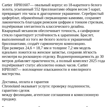
Cartier HPI01607— овальный корпус из 18-каратного белого
золота, усыпанный 552 бриллиантами общим весом 5 карат,
превращает эти часы в драгоценное украшение. Серебристый
циферблат, обрамлённый сверкающими камнями, сохраняет
лаконичность благодаря римским цифрам и тонким стрелкам,
подчёркивая элегантность классического дизайна.
Кварцевый механизм обеспечивает точность, а сапфировое
стекло гарантирует устойчивость к царапинам. Браслет,
выполненный из того же белого золота и украшенный
бриллиантами, создаёт гармоничную композицию.
При размерах 24,6 × 18,7 мм и толщине 7,2 мм модель
идеально ложится на женское запястье, сохраняя лёгкость
несмотря на роскошную отделку. Водонепроницаемость до 30
метров добавляет практичности, а полный комплект 2025 года
подчёркивает статус абсолютно новых часов. Cartier
HPI01607— воплощение изысканности и ювелирного
мастерства.
Доставка, оплата и гарантия
Chronoland оказывает услуги: проверку подлинности,
гарантию сделок
между физлицами, агентские соглашения и комиссионную
продажу.