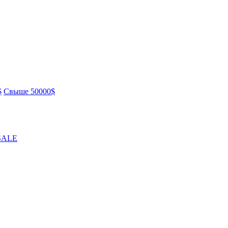
$
Свыше 50000$
SALE