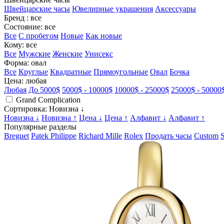
Швейцарские часы
Ювелирные украшения
Аксессуары
Бренд
: все
Состояние
: все
Все
С пробегом
Новые
Как новые
Кому
: все
Все
Мужские
Женские
Унисекс
Форма
: овал
Все
Круглые
Квадратные
Прямоугольные
Овал
Бочка
Цена
: любая
Любая
До 5000$
5000$ - 10000$
10000$ - 25000$
25000$ - 50000
Grand Complication
Сортировка
: Новизна ↓
Новизна ↓
Новизна ↑
Цена ↓
Цена ↑
Алфавит ↓
Алфавит ↑
Популярные разделы
Breguet
Patek Philippe
Richard Mille
Rolex
Продать часы
Custom