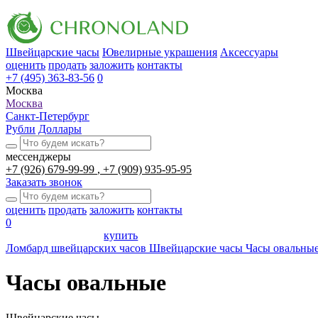
Швейцарские часы
Ювелирные украшения
Аксессуары
оценить
продать
заложить
контакты
+7 (495) 363-83-56
0
Москва
Москва
Санкт-Петербург
Рубли
Доллары
мессенджеры
+7 (926) 679-99-99
+7 (909) 935-95-95
Заказать звонок
оценить
продать
заложить
контакты
0
купить
Ломбард швейцарских часов
Швейцарские часы
Часы овальны
Часы овальные
Швейцарские часы