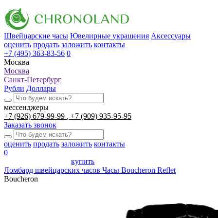
Швейцарские часы
Ювелирные украшения
Аксессуары
оценить
продать
заложить
контакты
+7 (495) 363-83-56
0
Москва
Москва
Санкт-Петербург
Рубли
Доллары
мессенджеры
+7 (926) 679-99-99
+7 (909) 935-95-95
Заказать звонок
оценить
продать
заложить
контакты
0
купить
Ломбард швейцарских часов
Часы Boucheron Reflet
Boucheron