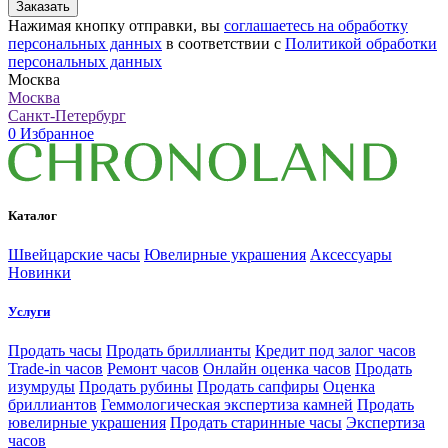
Заказать
Нажимая кнопку отправки, вы
соглашаетесь на обработку
персональных данных
в соответствии с
Политикой обработки
персональных данных
Москва
Москва
Санкт-Петербург
0
Избранное
Каталог
Швейцарские часы
Ювелирные украшения
Аксессуары
Новинки
Услуги
Продать часы
Продать бриллианты
Кредит под залог часов
Trade-in часов
Ремонт часов
Онлайн оценка часов
Продать
изумруды
Продать рубины
Продать сапфиры
Оценка
бриллиантов
Геммологическая экспертиза камней
Продать
ювелирные украшения
Продать старинные часы
Экспертиза
часов