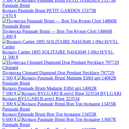
3 500 $
Pasquale Bruni
Кольцо Pasquale Bruni PETIT GARDEN 15375B
2 970 $
Pasquale Bruni
Подвеска Pasquale Bruni — Bon Ton Кулон Clori 14866R
5 400 $
Cartier
Кольцо Cartier 1895 SOLITAIRE N4163049 1,09ct H/VS1.
11 500 $
Chopard
Подвеска Chopard Diamond Dog Pendant Necklace 797729
2 500 $
Pasquale Bruni
Кольцо Pasquale Bruni Madame Eiffel арт.14082R
7 100 $
BVLGARI
Кольцо BVLGARI B.zero1 Ring 323534
3 300 $
Pasquale Bruni
Кольцо Pasquale Bruni Bon Ton большое 13455R
6 600 $
Pasquale Bruni