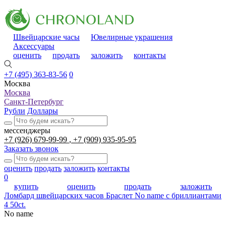
Швейцарские часы
Ювелирные украшения
Аксессуары
оценить
продать
заложить
контакты
+7 (495) 363-83-56
0
Москва
Москва
Санкт-Петербург
Рубли
Доллары
мессенджеры
+7 (926) 679-99-99
+7 (909) 935-95-95
Заказать звонок
оценить
продать
заложить
контакты
0
купить
оценить
продать
заложить
Ломбард швейцарских часов
Браслет No name с бриллиантами
4 50ct.
No name