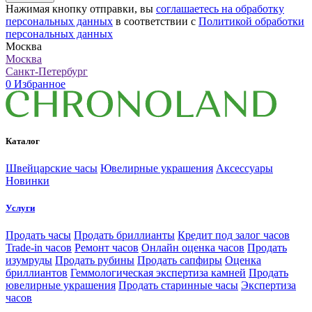
Нажимая кнопку отправки, вы
соглашаетесь на обработку
персональных данных
в соответствии с
Политикой обработки
персональных данных
Москва
Москва
Санкт-Петербург
0
Избранное
Каталог
Швейцарские часы
Ювелирные украшения
Аксессуары
Новинки
Услуги
Продать часы
Продать бриллианты
Кредит под залог часов
Trade-in часов
Ремонт часов
Онлайн оценка часов
Продать
изумруды
Продать рубины
Продать сапфиры
Оценка
бриллиантов
Геммологическая экспертиза камней
Продать
ювелирные украшения
Продать старинные часы
Экспертиза
часов