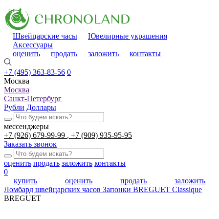
Швейцарские часы
Ювелирные украшения
Аксессуары
оценить
продать
заложить
контакты
+7 (495) 363-83-56
0
Москва
Москва
Санкт-Петербург
Рубли
Доллары
мессенджеры
+7 (926) 679-99-99
+7 (909) 935-95-95
Заказать звонок
оценить
продать
заложить
контакты
0
купить
оценить
продать
заложить
Ломбард швейцарских часов
Запонки BREGUET Classique
BREGUET