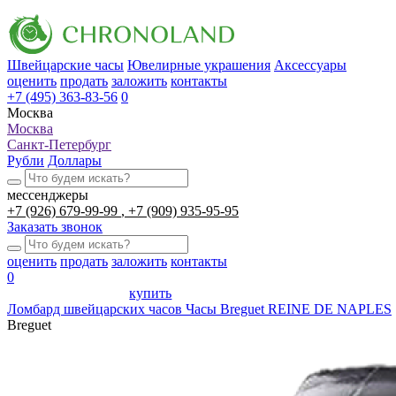
Швейцарские часы
Ювелирные украшения
Аксессуары
оценить
продать
заложить
контакты
+7 (495) 363-83-56
0
Москва
Москва
Санкт-Петербург
Рубли
Доллары
мессенджеры
+7 (926) 679-99-99
+7 (909) 935-95-95
Заказать звонок
оценить
продать
заложить
контакты
0
купить
Ломбард швейцарских часов
Часы Breguet REINE DE NAPLES
Breguet