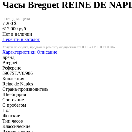
Часы Breguet REINE DE NAP
последняя цена:
7 200
$
612 000 руб.
Нет в наличии
Перейти в каталог
Услуги по скупке, продаже и ремонту осуществляет ООО «ХРОНОЛЭНД»
Характеристики
Описание
Бренд
Breguet
Референс
8967ST/V8/986
Коллекция
Reine de Naples
Страна-производитель
Швейцария
Состояние
С пробегом
Пол
Женские
Тип часов
Классические.
Размер корпуса