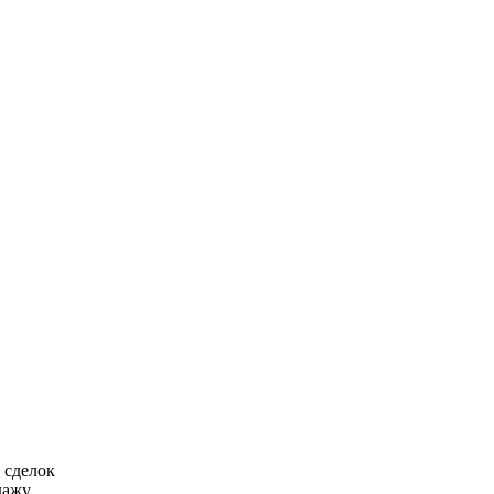
 сделок
ажу.