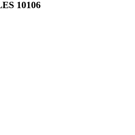
LES
10106