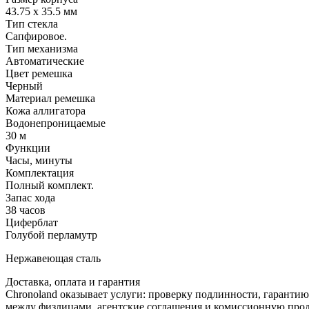
43.75 x 35.5 мм
Тип стекла
Сапфировое.
Тип механизма
Автоматические
Цвет ремешка
Черный
Материал ремешка
Кожа аллигатора
Водонепроницаемые
30 м
Функции
Часы, минуты
Комплектация
Полный комплект.
Запас хода
38 часов
Циферблат
Голубой перламутр
Нержавеющая сталь
Доставка, оплата и гарантия
Chronoland оказывает услуги: проверку подлинности, гарантию
между физлицами, агентские соглашения и комиссионную прод