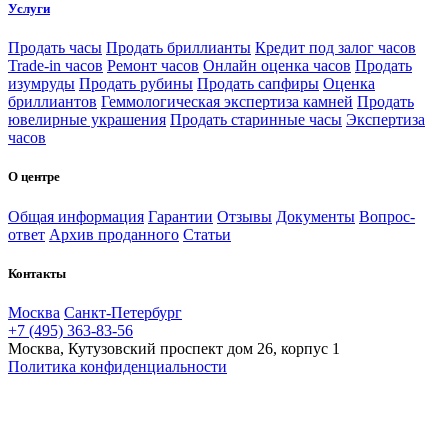
Услуги
Продать часы
Продать бриллианты
Кредит под залог часов
Trade-in часов
Ремонт часов
Онлайн оценка часов
Продать
изумруды
Продать рубины
Продать сапфиры
Оценка
бриллиантов
Геммологическая экспертиза камней
Продать
ювелирные украшения
Продать старинные часы
Экспертиза
часов
О центре
Общая информация
Гарантии
Отзывы
Документы
Вопрос-
ответ
Архив проданного
Статьи
Контакты
Москва
Санкт-Петербург
+7 (495) 363-83-56
Москва, Кутузовский проспект дом 26, корпус 1
Политика конфиденциальности