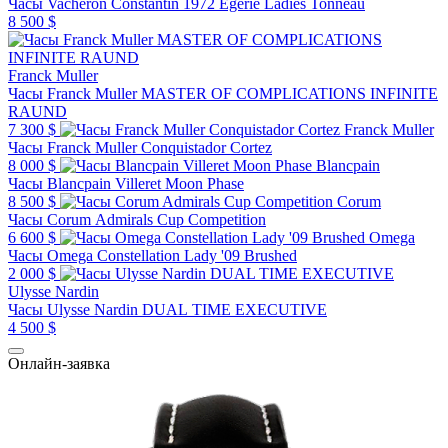
Часы Vacheron Constantin 1972 Egerie Ladies Tonneau
8 500 $
Franck Muller
Часы Franck Muller MASTER OF COMPLICATIONS INFINITE
RAUND
7 300 $
Franck Muller
Часы Franck Muller Conquistador Cortez
8 000 $
Blancpain
Часы Blancpain Villeret Moon Phase
8 500 $
Corum
Часы Corum Admirals Cup Competition
6 600 $
Omega
Часы Omega Constellation Lady '09 Brushed
2 000 $
Ulysse Nardin
Часы Ulysse Nardin DUAL TIME EXECUTIVE
4 500 $
Онлайн-заявка