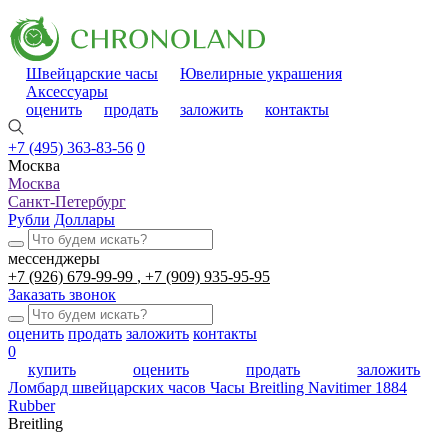
Швейцарские часы
Ювелирные украшения
Аксессуары
оценить
продать
заложить
контакты
+7 (495) 363-83-56
0
Москва
Москва
Санкт-Петербург
Рубли
Доллары
мессенджеры
+7 (926) 679-99-99
+7 (909) 935-95-95
Заказать звонок
оценить
продать
заложить
контакты
0
купить
оценить
продать
заложить
Ломбард швейцарских часов
Часы Breitling Navitimer 1884
Rubber
Breitling