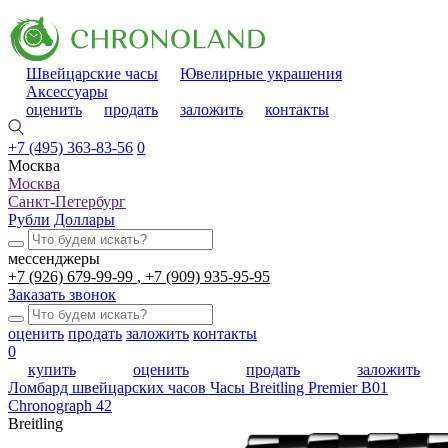
Швейцарские часы
Ювелирные украшения
Аксессуары
оценить
продать
заложить
контакты
+7 (495) 363-83-56
0
Москва
Москва
Санкт-Петербург
Рубли
Доллары
мессенджеры
+7 (926) 679-99-99
+7 (909) 935-95-95
Заказать звонок
оценить
продать
заложить
контакты
0
купить
оценить
продать
заложить
Ломбард швейцарских часов
Часы Breitling Premier B01
Chronograph 42
Breitling