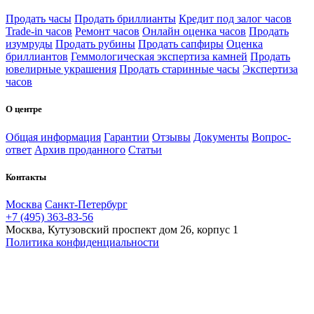
Продать часы
Продать бриллианты
Кредит под залог часов
Trade-in часов
Ремонт часов
Онлайн оценка часов
Продать
изумруды
Продать рубины
Продать сапфиры
Оценка
бриллиантов
Геммологическая экспертиза камней
Продать
ювелирные украшения
Продать старинные часы
Экспертиза
часов
О центре
Общая информация
Гарантии
Отзывы
Документы
Вопрос-
ответ
Архив проданного
Статьи
Контакты
Москва
Санкт-Петербург
+7 (495) 363-83-56
Москва, Кутузовский проспект дом 26, корпус 1
Политика конфиденциальности