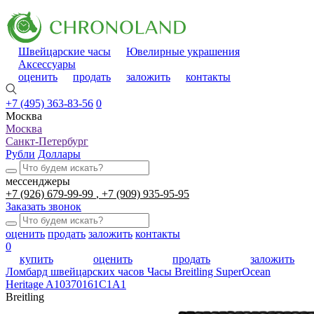
Швейцарские часы
Ювелирные украшения
Аксессуары
оценить
продать
заложить
контакты
+7 (495) 363-83-56
0
Москва
Москва
Санкт-Петербург
Рубли
Доллары
мессенджеры
+7 (926) 679-99-99
+7 (909) 935-95-95
Заказать звонок
оценить
продать
заложить
контакты
0
купить
оценить
продать
заложить
Ломбард швейцарских часов
Часы Breitling SuperOcean
Heritage A10370161C1A1
Breitling