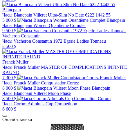
Blancpain
Часы Blancpain Villeret Ultra-Slim No Date 6222 1442 55
5 000 $
Blancpain
Часы Blancpain Women Quantième Complet
9 500 $
Vacheron Constantin
Часы Vacheron Constantin 1972 Egerie Ladies Tonneau
8 500 $
Franck Muller
Часы Franck Muller MASTER OF COMPLICATIONS INFINITE
RAUND
7 300 $
Franck Muller
Часы Franck Muller Conquistador Cortez
8 000 $
Blancpain
Часы Blancpain Villeret Moon Phase
8 500 $
Corum
Часы Corum Admirals Cup Competition
6 600 $
Онлайн-заявка