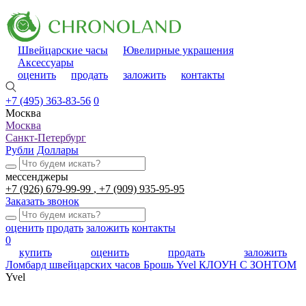
Швейцарские часы
Ювелирные украшения
Аксессуары
оценить
продать
заложить
контакты
+7 (495) 363-83-56
0
Москва
Москва
Санкт-Петербург
Рубли
Доллары
мессенджеры
+7 (926) 679-99-99
+7 (909) 935-95-95
Заказать звонок
оценить
продать
заложить
контакты
0
купить
оценить
продать
заложить
Ломбард швейцарских часов
Брошь Yvel КЛОУН С ЗОНТОМ
Yvel