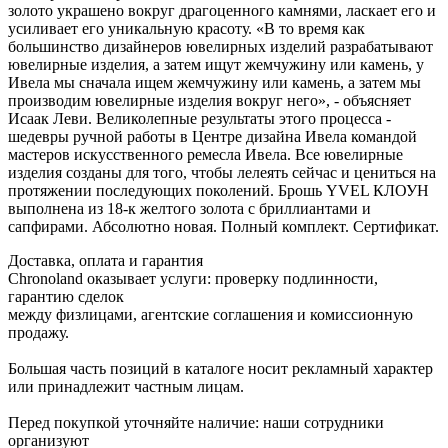
золото украшено вокруг драгоценного камнями, ласкает его и
усиливает его уникальную красоту. «В то время как
большинство дизайнеров ювелирных изделий разрабатывают
ювелирные изделия, а затем ищут жемчужину или камень, у
Ивела мы сначала ищем жемчужину или камень, а затем мы
производим ювелирные изделия вокруг него», - объясняет
Исаак Леви. Великолепные результаты этого процесса -
шедевры ручной работы в Центре дизайна Ивела командой
мастеров искусственного ремесла Ивела. Все ювелирные
изделия созданы для того, чтобы лелеять сейчас и цениться на
протяжении последующих поколений. Брошь YVEL КЛОУН
выполнена из 18-к желтого золота с бриллиантами и
сапфирами. Абсолютно новая. Полный комплект. Сертификат.
Доставка, оплата и гарантия
Chronoland оказывает услуги: проверку подлинности,
гарантию сделок
между физлицами, агентские соглашения и комиссионную
продажу.
Большая часть позиций в каталоге носит рекламный характер
или принадлежит частным лицам.
Перед покупкой уточняйте наличие: наши сотрудники
организуют