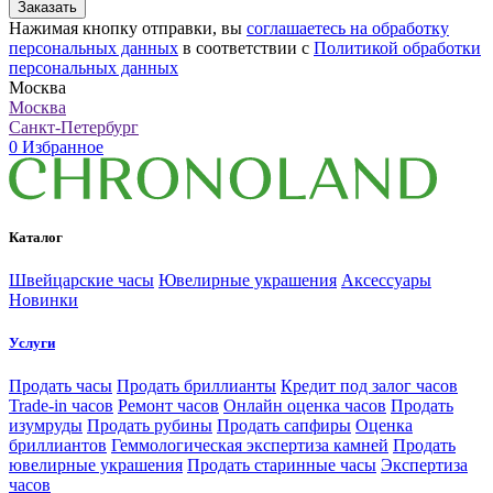
Заказать
Нажимая кнопку отправки, вы
соглашаетесь на обработку
персональных данных
в соответствии с
Политикой обработки
персональных данных
Москва
Москва
Санкт-Петербург
0
Избранное
Каталог
Швейцарские часы
Ювелирные украшения
Аксессуары
Новинки
Услуги
Продать часы
Продать бриллианты
Кредит под залог часов
Trade-in часов
Ремонт часов
Онлайн оценка часов
Продать
изумруды
Продать рубины
Продать сапфиры
Оценка
бриллиантов
Геммологическая экспертиза камней
Продать
ювелирные украшения
Продать старинные часы
Экспертиза
часов