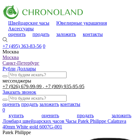
Швейцарские часы
Ювелирные украшения
Аксессуары
оценить
продать
заложить
контакты
+7 (495) 363-83-56
0
Москва
Москва
Санкт-Петербург
Рубли
Доллары
мессенджеры
+7 (926) 679-99-99
+7 (909) 935-95-95
Заказать звонок
оценить
продать
заложить
контакты
0
купить
оценить
продать
заложить
Ломбард швейцарских часов
Часы Patek Philippe Calatrava
40mm White gold 6007G-001
Patek Philippe