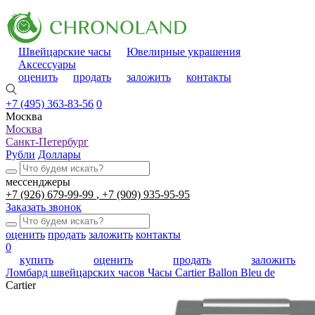
Швейцарские часы
Ювелирные украшения
Аксессуары
оценить
продать
заложить
контакты
+7 (495) 363-83-56
0
Москва
Москва
Санкт-Петербург
Рубли
Доллары
мессенджеры
+7 (926) 679-99-99
+7 (909) 935-95-95
Заказать звонок
оценить
продать
заложить
контакты
0
купить
оценить
продать
заложить
Ломбард швейцарских часов
Часы Cartier Ballon Bleu de
Cartier