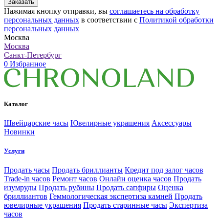
Заказать
Нажимая кнопку отправки, вы
соглашаетесь на обработку
персональных данных
в соответствии с
Политикой обработки
персональных данных
Москва
Москва
Санкт-Петербург
0
Избранное
Каталог
Швейцарские часы
Ювелирные украшения
Аксессуары
Новинки
Услуги
Продать часы
Продать бриллианты
Кредит под залог часов
Trade-in часов
Ремонт часов
Онлайн оценка часов
Продать
изумруды
Продать рубины
Продать сапфиры
Оценка
бриллиантов
Геммологическая экспертиза камней
Продать
ювелирные украшения
Продать старинные часы
Экспертиза
часов