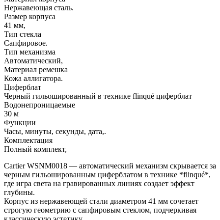
Нержавеющая сталь.
Размер корпуса
41 мм,
Тип стекла
Сапфировое.
Тип механизма
Автоматический,
Материал ремешка
Кожа аллигатора.
Циферблат
Черный гильошированный в технике flinqué циферблат
Водонепроницаемые
30 м
Функции
Часы, минуты, секунды, дата,.
Комплектация
Полный комплект,
Cartier WSNM0018 — автоматический механизм скрывается за
черным гильошированным циферблатом в технике *flinqué*,
где игра света на гравированных линиях создает эффект
глубины.
Корпус из нержавеющей стали диаметром 41 мм сочетает
строгую геометрию с сапфировым стеклом, подчеркивая
классическую эстетику.