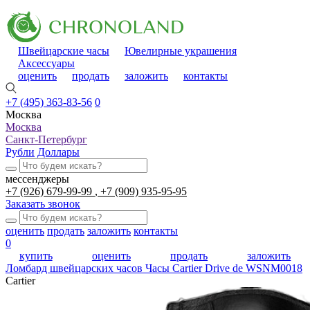
Швейцарские часы
Ювелирные украшения
Аксессуары
оценить
продать
заложить
контакты
+7 (495) 363-83-56
0
Москва
Москва
Санкт-Петербург
Рубли
Доллары
мессенджеры
+7 (926) 679-99-99
+7 (909) 935-95-95
Заказать звонок
оценить
продать
заложить
контакты
0
купить
оценить
продать
заложить
Ломбард швейцарских часов
Часы Cartier Drive de WSNM0018
Cartier