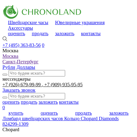
Швейцарские часы
Ювелирные украшения
Аксессуары
оценить
продать
заложить
контакты
+7 (495) 363-83-56
0
Москва
Москва
Санкт-Петербург
Рубли
Доллары
мессенджеры
+7 (926) 679-99-99
+7 (909) 935-95-95
Заказать звонок
оценить
продать
заложить
контакты
0
купить
оценить
продать
заложить
Ломбард швейцарских часов
Кольцо Chopard Diamonds
824299-1309
Chopard