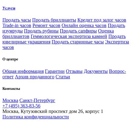
Услуги
Продать часы
Продать бриллианты
Кредит под залог часов
Trade-in часов
Ремонт часов
Онлайн оценка часов
Продать
изумруды
Продать рубины
Продать сапфиры
Оценка
бриллиантов
Геммологическая экспертиза камней
Продать
ювелирные украшения
Продать старинные часы
Экспертиза
часов
О центре
Общая информация
Гарантии
Отзывы
Документы
Вопрос-
ответ
Архив проданного
Статьи
Контакты
Москва
Санкт-Петербург
+7 (495) 363-83-56
Москва, Кутузовский проспект дом 26, корпус 1
Политика конфиденциальности