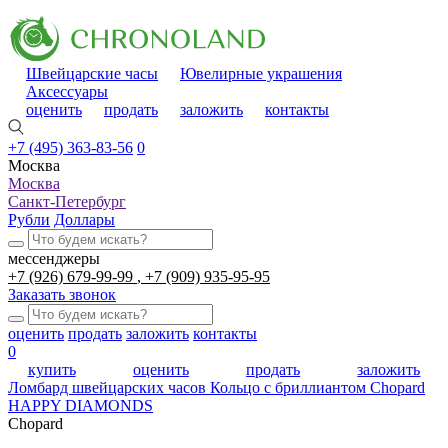
Швейцарские часы
Ювелирные украшения
Аксессуары
оценить
продать
заложить
контакты
+7 (495) 363-83-56
0
Москва
Москва
Санкт-Петербург
Рубли
Доллары
мессенджеры
+7 (926) 679-99-99
+7 (909) 935-95-95
Заказать звонок
оценить
продать
заложить
контакты
0
купить
оценить
продать
заложить
Ломбард швейцарских часов
Кольцо с бриллиантом Chopard
HAPPY DIAMONDS
Chopard