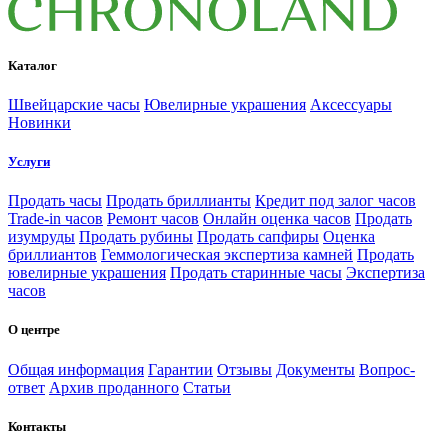
Каталог
Швейцарские часы
Ювелирные украшения
Аксессуары
Новинки
Услуги
Продать часы
Продать бриллианты
Кредит под залог часов
Trade-in часов
Ремонт часов
Онлайн оценка часов
Продать
изумруды
Продать рубины
Продать сапфиры
Оценка
бриллиантов
Геммологическая экспертиза камней
Продать
ювелирные украшения
Продать старинные часы
Экспертиза
часов
О центре
Общая информация
Гарантии
Отзывы
Документы
Вопрос-
ответ
Архив проданного
Статьи
Контакты