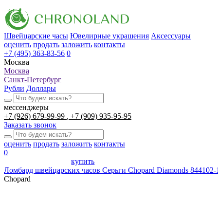
Швейцарские часы
Ювелирные украшения
Аксессуары
оценить
продать
заложить
контакты
+7 (495) 363-83-56
0
Москва
Москва
Санкт-Петербург
Рубли
Доллары
мессенджеры
+7 (926) 679-99-99
+7 (909) 935-95-95
Заказать звонок
оценить
продать
заложить
контакты
0
купить
Ломбард швейцарских часов
Серьги Chopard Diamonds 844102-
Chopard