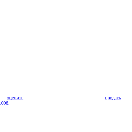
оценить
продать
1008.