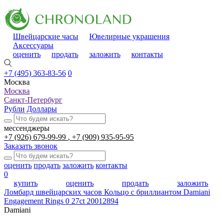
Швейцарские часы
Ювелирные украшения
Аксессуары
оценить
продать
заложить
контакты
+7 (495) 363-83-56
0
Москва
Москва
Санкт-Петербург
Рубли
Доллары
мессенджеры
+7 (926) 679-99-99
+7 (909) 935-95-95
Заказать звонок
оценить
продать
заложить
контакты
0
купить
оценить
продать
заложить
Ломбард швейцарских часов
Кольцо с бриллиантом Damiani
Engagement Rings 0 27ct 20012894
Damiani