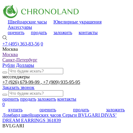
Швейцарские часы
Ювелирные украшения
Аксессуары
оценить
продать
заложить
контакты
+7 (495) 363-83-56
0
Москва
Москва
Санкт-Петербург
Рубли
Доллары
мессенджеры
+7 (926) 679-99-99
+7 (909) 935-95-95
Заказать звонок
оценить
продать
заложить
контакты
0
купить
оценить
продать
заложить
Ломбард швейцарских часов
Серьги BVLGARI DIVAS’
DREAM EARRINGS 361839
BVLGARI