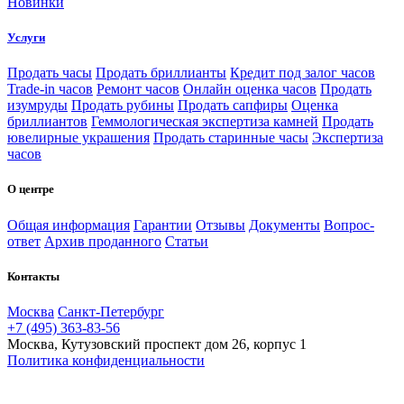
Новинки
Услуги
Продать часы
Продать бриллианты
Кредит под залог часов
Trade-in часов
Ремонт часов
Онлайн оценка часов
Продать
изумруды
Продать рубины
Продать сапфиры
Оценка
бриллиантов
Геммологическая экспертиза камней
Продать
ювелирные украшения
Продать старинные часы
Экспертиза
часов
О центре
Общая информация
Гарантии
Отзывы
Документы
Вопрос-
ответ
Архив проданного
Статьи
Контакты
Москва
Санкт-Петербург
+7 (495) 363-83-56
Москва, Кутузовский проспект дом 26, корпус 1
Политика конфиденциальности