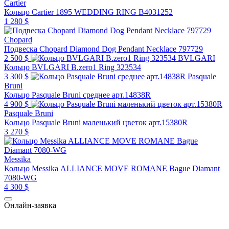
Cartier
Кольцо Cartier 1895 WEDDING RING B4031252
1 280 $
Chopard
Подвеска Chopard Diamond Dog Pendant Necklace 797729
2 500 $
BVLGARI
Кольцо BVLGARI B.zero1 Ring 323534
3 300 $
Pasquale
Bruni
Кольцо Pasquale Bruni среднее арт.14838R
4 900 $
Pasquale Bruni
Кольцо Pasquale Bruni маленький цветок арт.15380R
3 270 $
Messika
Кольцо Messika ALLIANCE MOVE ROMANE Bague Diamant
7080-WG
4 300 $
Онлайн-заявка