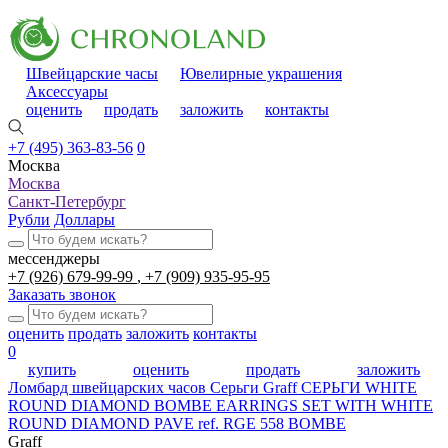
Швейцарские часы
Ювелирные украшения
Аксессуары
оценить
продать
заложить
контакты
+7 (495) 363-83-56
0
Москва
Москва
Санкт-Петербург
Рубли
Доллары
мессенджеры
+7 (926) 679-99-99
+7 (909) 935-95-95
Заказать звонок
оценить
продать
заложить
контакты
0
купить
оценить
продать
заложить
Ломбард швейцарских часов
Серьги Graff CЕРЬГИ WHITE
ROUND DIAMOND BOMBE EARRINGS SET WITH WHITE
ROUND DIAMOND PAVE ref. RGE 558 BOMBE
Graff