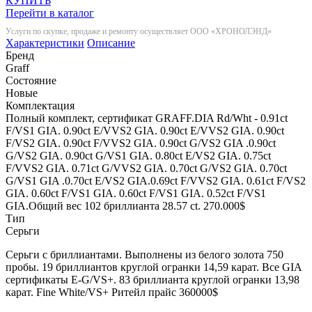
КУПИТЬ
Перейти в каталог
Услуги по скупке, продаже и ремонту осуществляет ООО «ХРОНОЛЭНД»
Характеристики
Описание
Бренд
Graff
Состояние
Новые
Комплектация
Полный комплект, сертификат GRAFF.DIA Rd/Wht - 0.91ct
F/VS1 GIA. 0.90ct E/VVS2 GIA. 0.90ct E/VVS2 GIA. 0.90ct
F/VS2 GIA. 0.90ct F/VVS2 GIA. 0.90ct G/VS2 GIA .0.90ct
G/VS2 GIA. 0.90ct G/VS1 GIA. 0.80ct E/VS2 GIA. 0.75ct
F/VVS2 GIA. 0.71ct G/VVS2 GIA. 0.70ct G/VS2 GIA. 0.70ct
G/VS1 GIA .0.70ct E/VS2 GIA.0.69ct F/VVS2 GIA. 0.61ct F/VS2
GIA. 0.60ct F/VS1 GIA. 0.60ct F/VS1 GIA. 0.52ct F/VS1
GIA.Общий вес 102 бриллианта 28.57 ct. 270.000$
Тип
Серьги
Серьги с бриллиантами. Выполнены из белого золота 750
пробы. 19 бриллиантов круглой огранки 14,59 карат. Все GIA
сертификаты E-G/VS+. 83 бриллианта круглой огранки 13,98
карат. Fine White/VS+ Ритейл прайс 360000$