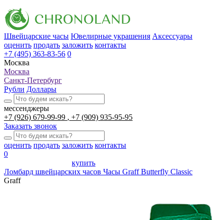
Швейцарские часы
Ювелирные украшения
Аксессуары
оценить
продать
заложить
контакты
+7 (495) 363-83-56
0
Москва
Москва
Санкт-Петербург
Рубли
Доллары
мессенджеры
+7 (926) 679-99-99
+7 (909) 935-95-95
Заказать звонок
оценить
продать
заложить
контакты
0
купить
Ломбард швейцарских часов
Часы Graff Butterfly Classic
Graff