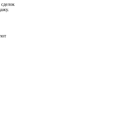
 сделок
ажу.
уют