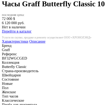
Часы Graff Butterfly Classic
10
последняя цена:
72 000
$
6 120 000 руб.
Нет в наличии
Перейти в каталог
Услуги по скупке, продаже и ремонту осуществляет ООО «ХРОНОЛЭНД»
Характеристики
Описание
Бренд
Graff
Референс
BF32WGCGED
Коллекция
Butterfly Classic
Страна-производитель
Швейцария
Состояние
Новые
Пол
Женские
Тип часов
Классические
Проба для драгметала