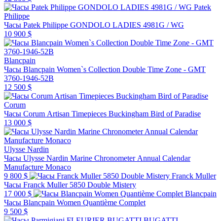
Patek
Philippe
Часы Patek Philippe GONDOLO LADIES 4981G / WG
10 900 $
Blancpain
Часы Blancpain Women`s Collection Double Time Zone - GMT
3760-1946-52B
12 500 $
Corum
Часы Corum Artisan Timepieces Buckingham Bird of Paradise
13 000 $
Ulysse Nardin
Часы Ulysse Nardin Marine Chronometer Annual Calendar
Manufacture Monaco
9 800 $
Franck Muller
Часы Franck Muller 5850 Double Mistery
17 000 $
Blancpain
Часы Blancpain Women Quantième Complet
9 500 $