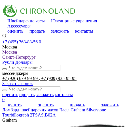
Швейцарские часы
Ювелирные украшения
Аксессуары
оценить
продать
заложить
контакты
+7 (495) 363-83-56
0
Москва
Москва
Санкт-Петербург
Рубли
Доллары
мессенджеры
+7 (926) 679-99-99
+7 (909) 935-95-95
Заказать звонок
оценить
продать
заложить
контакты
0
купить
оценить
продать
заложить
Ломбард швейцарских часов
Часы Graham Silverstone
Tourbillograph 2TSAS.B02A
Graham