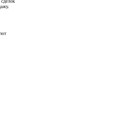
 сделок
ажу.
уют