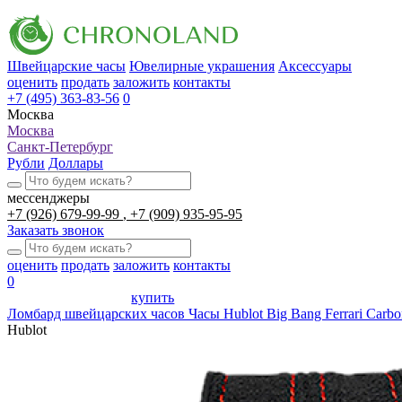
Швейцарские часы
Ювелирные украшения
Аксессуары
оценить
продать
заложить
контакты
+7 (495) 363-83-56
0
Москва
Москва
Санкт-Петербург
Рубли
Доллары
мессенджеры
+7 (926) 679-99-99
+7 (909) 935-95-95
Заказать звонок
оценить
продать
заложить
контакты
0
купить
Ломбард швейцарских часов
Часы Hublot Big Bang Ferrari Carbo
Hublot