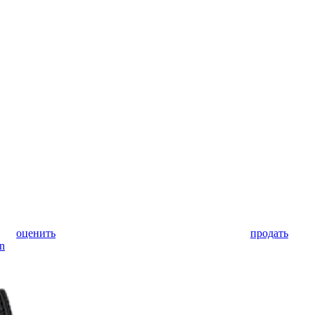
оценить
продать
n