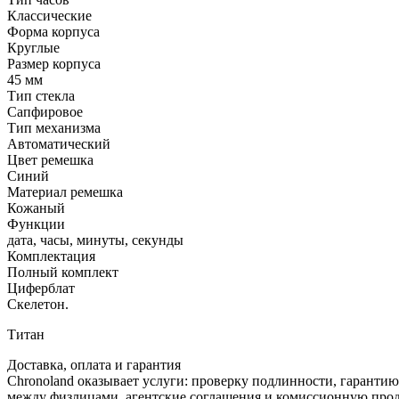
Классические
Форма корпуса
Круглые
Размер корпуса
45 мм
Тип стекла
Сапфировое
Тип механизма
Автоматический
Цвет ремешка
Синий
Материал ремешка
Кожаный
Функции
дата, часы, минуты, секунды
Комплектация
Полный комплект
Циферблат
Скелетон.
Титан
Доставка, оплата и гарантия
Chronoland оказывает услуги: проверку подлинности, гарантию
между физлицами, агентские соглашения и комиссионную прод