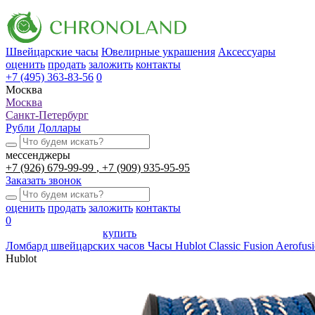
Швейцарские часы
Ювелирные украшения
Аксессуары
оценить
продать
заложить
контакты
+7 (495) 363-83-56
0
Москва
Москва
Санкт-Петербург
Рубли
Доллары
мессенджеры
+7 (926) 679-99-99
+7 (909) 935-95-95
Заказать звонок
оценить
продать
заложить
контакты
0
купить
Ломбард швейцарских часов
Часы Hublot Classic Fusion Aerof
Hublot