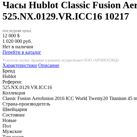
Часы Hublot Classic Fusion Ae
525.NX.0129.VR.ICC16
10217
последняя цена:
12 000
$
1 020 000 руб.
Нет в наличии
Перейти в каталог
Услуги по скупке, продаже и ремонту осуществляет ООО «ХРОНОЛЭНД»
Характеристики
Описание
Бренд
Hublot
Референс
525.NX.0129.VR.ICC16
Коллекция
Classic Fusion Aerofusion 2016 ICC World Twenty20 Titanium 45 
Страна-производитель
Швейцария
Состояние
Новые
Пол
Мужские
Тип часов