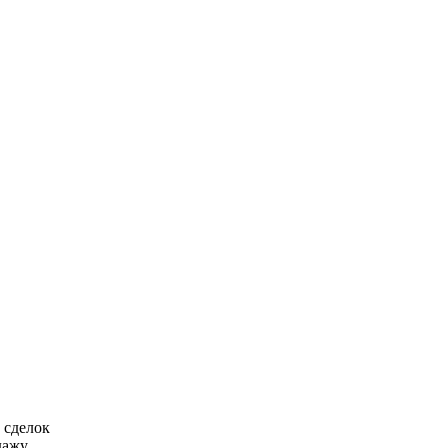
 сделок
ажу.