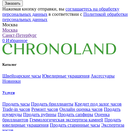
Заказать
Нажимая кнопку отправки, вы
соглашаетесь на обработку
персональных данных
в соответствии с
Политикой обработки
персональных данных
Москва
Москва
Санкт-Петербург
0
Избранное
Каталог
Швейцарские часы
Ювелирные украшения
Аксессуары
Новинки
Услуги
Продать часы
Продать бриллианты
Кредит под залог часов
Trade-in часов
Ремонт часов
Онлайн оценка часов
Продать
изумруды
Продать рубины
Продать сапфиры
Оценка
бриллиантов
Геммологическая экспертиза камней
Продать
ювелирные украшения
Продать старинные часы
Экспертиза
часов