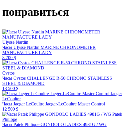
понравиться
Ulysse Nardin
Часы Ulysse Nardin MARINE CHRONOMETER
MANUFACTURE LADY
8 700 $
Cvstos
Часы Cvstos CHALLENGE R-50 CHRONO STAINLESS
STEEL & DIAMOND
13 500 $
Jaeger
LeCoultre
Часы Jaeger LeCoultre Jaeger-LeCoultre Master Control
12 500 $
Patek
Philippe
Часы Patek Philippe GONDOLO LADIES 4981G / WG