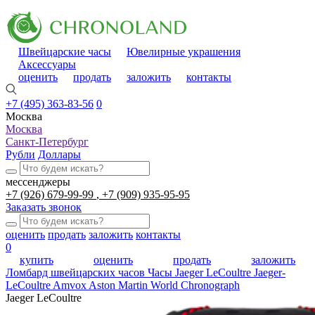
Швейцарские часы
Ювелирные украшения
Аксессуары
оценить
продать
заложить
контакты
+7 (495) 363-83-56
0
Москва
Москва
Санкт-Петербург
Рубли
Доллары
мессенджеры
+7 (926) 679-99-99
+7 (909) 935-95-95
Заказать звонок
оценить
продать
заложить
контакты
0
купить
оценить
продать
заложить
Ломбард швейцарских часов
Часы Jaeger LeCoultre Jaeger-
LeCoultre Amvox Aston Martin World Chronograph
Jaeger LeCoultre