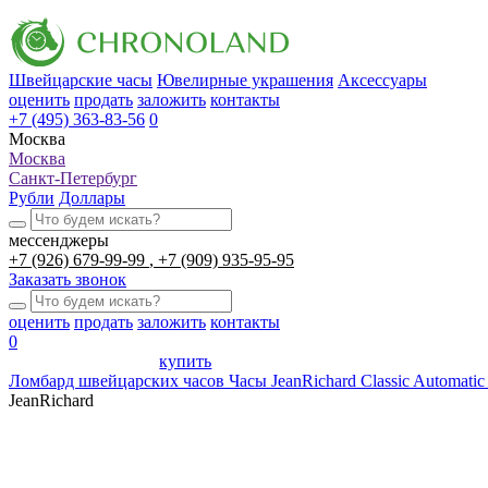
Швейцарские часы
Ювелирные украшения
Аксессуары
оценить
продать
заложить
контакты
+7 (495) 363-83-56
0
Москва
Москва
Санкт-Петербург
Рубли
Доллары
мессенджеры
+7 (926) 679-99-99
+7 (909) 935-95-95
Заказать звонок
оценить
продать
заложить
контакты
0
купить
Ломбард швейцарских часов
Часы JeanRichard Classic Automatic
JeanRichard