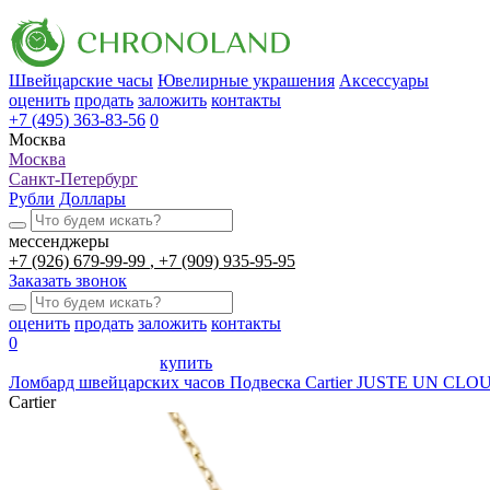
Швейцарские часы
Ювелирные украшения
Аксессуары
оценить
продать
заложить
контакты
+7 (495) 363-83-56
0
Москва
Москва
Санкт-Петербург
Рубли
Доллары
мессенджеры
+7 (926) 679-99-99
+7 (909) 935-95-95
Заказать звонок
оценить
продать
заложить
контакты
0
купить
Ломбард швейцарских часов
Подвеска Cartier JUSTE UN C
Cartier