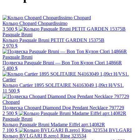
Chopard
Кольцо Chopard Chopardissimo
3 500 $
Pasquale Bruni
Кольцо Pasquale Bruni PETIT GARDEN 15375B
2 970 $
Pasquale Bruni
Подвеска Pasquale Bruni — Bon Ton Кулон Clori 14866R
5 400 $
Cartier
Кольцо Cartier 1895 SOLITAIRE N4163049 1,09ct H/VS1.
11 500 $
Chopard
Подвеска Chopard Diamond Dog Pendant Necklace 797729
2 500 $
Pasquale Bruni
Кольцо Pasquale Bruni Madame Eiffel арт.14082R
7 100 $
BVLGARI
Кольцо BVLGARI B.zero1 Ring 323534