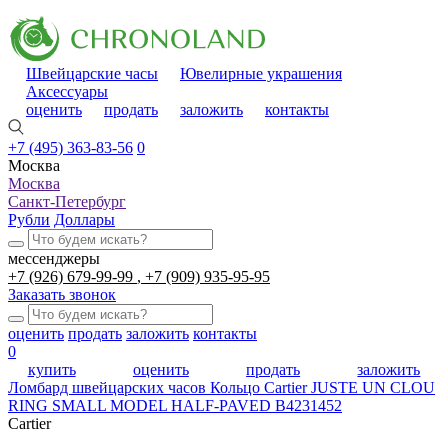
Швейцарские часы
Ювелирные украшения
Аксессуары
оценить
продать
заложить
контакты
+7 (495) 363-83-56
0
Москва
Москва
Санкт-Петербург
Рубли
Доллары
мессенджеры
+7 (926) 679-99-99
+7 (909) 935-95-95
Заказать звонок
оценить
продать
заложить
контакты
0
купить
оценить
продать
заложить
Ломбард швейцарских часов
Кольцо Cartier JUSTE UN CLOU
RING SMALL MODEL HALF-PAVED B4231452
Cartier