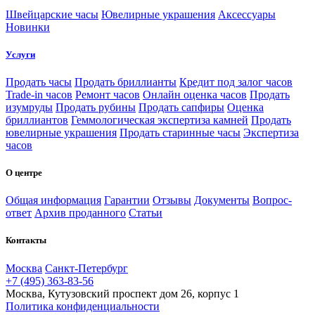
Швейцарские часы
Ювелирные украшения
Аксессуары
Новинки
Услуги
Продать часы
Продать бриллианты
Кредит под залог часов
Trade-in часов
Ремонт часов
Онлайн оценка часов
Продать
изумруды
Продать рубины
Продать сапфиры
Оценка
бриллиантов
Геммологическая экспертиза камней
Продать
ювелирные украшения
Продать старинные часы
Экспертиза
часов
О центре
Общая информация
Гарантии
Отзывы
Документы
Вопрос-
ответ
Архив проданного
Статьи
Контакты
Москва
Санкт-Петербург
+7 (495) 363-83-56
Москва, Кутузовский проспект дом 26, корпус 1
Политика конфиденциальности