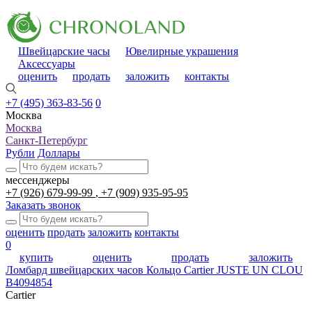
Швейцарские часы
Ювелирные украшения
Аксессуары
оценить
продать
заложить
контакты
+7 (495) 363-83-56
0
Москва
Москва
Санкт-Петербург
Рубли
Доллары
мессенджеры
+7 (926) 679-99-99
+7 (909) 935-95-95
Заказать звонок
оценить
продать
заложить
контакты
0
купить
оценить
продать
заложить
Ломбард швейцарских часов
Кольцо Cartier JUSTE UN CLOU
B4094854
Cartier