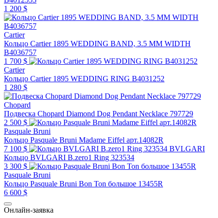
1 200 $
Cartier
Кольцо Cartier 1895 WEDDING BAND, 3.5 MM WIDTH
B4036757
1 700 $
Cartier
Кольцо Cartier 1895 WEDDING RING B4031252
1 280 $
Chopard
Подвеска Chopard Diamond Dog Pendant Necklace 797729
2 500 $
Pasquale Bruni
Кольцо Pasquale Bruni Madame Eiffel арт.14082R
7 100 $
BVLGARI
Кольцо BVLGARI B.zero1 Ring 323534
3 300 $
Pasquale Bruni
Кольцо Pasquale Bruni Bon Ton большое 13455R
6 600 $
Онлайн-заявка