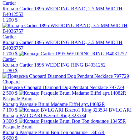
Cartier
Кольцо Cartier 1895 WEDDING BAND, 2.5 MM WIDTH
B4012553
1 200 $
Cartier
Кольцо Cartier 1895 WEDDING BAND, 3.5 MM WIDTH
B4036757
1 700 $
Cartier
Кольцо Cartier 1895 WEDDING RING B4031252
1 280 $
Chopard
Подвеска Chopard Diamond Dog Pendant Necklace 797729
2 500 $
Pasquale Bruni
Кольцо Pasquale Bruni Madame Eiffel арт.14082R
7 100 $
BVLGARI
Кольцо BVLGARI B.zero1 Ring 323534
3 300 $
Pasquale Bruni
Кольцо Pasquale Bruni Bon Ton большое 13455R
6 600 $