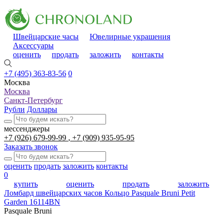
Швейцарские часы
Ювелирные украшения
Аксессуары
оценить
продать
заложить
контакты
+7 (495) 363-83-56
0
Москва
Москва
Санкт-Петербург
Рубли
Доллары
мессенджеры
+7 (926) 679-99-99
+7 (909) 935-95-95
Заказать звонок
оценить
продать
заложить
контакты
0
купить
оценить
продать
заложить
Ломбард швейцарских часов
Кольцо Pasquale Bruni Petit
Garden 16114BN
Pasquale Bruni