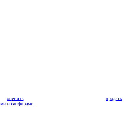
оценить
продать
ами и сапфирами.