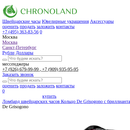
Швейцарские часы
Ювелирные украшения
Аксессуары
оценить
продать
заложить
контакты
+7 (495) 363-83-56
0
Москва
Москва
Санкт-Петербург
Рубли
Доллары
мессенджеры
+7 (926) 679-99-99
+7 (909) 935-95-95
Заказать звонок
оценить
продать
заложить
контакты
0
купить
Ломбард швейцарских часов
Кольцо De Grisogono с бриллиант
De Grisogono