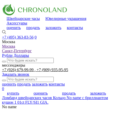
Швейцарские часы
Ювелирные украшения
Аксессуары
оценить
продать
заложить
контакты
+7 (495) 363-83-56
0
Москва
Москва
Санкт-Петербург
Рубли
Доллары
мессенджеры
+7 (926) 679-99-99
+7 (909) 935-95-95
Заказать звонок
оценить
продать
заложить
контакты
0
купить
оценить
продать
заложить
Ломбард швейцарских часов
Кольцо No name с бриллиантом
кушон 1 01ct FLY/SI1 GIA.
No name