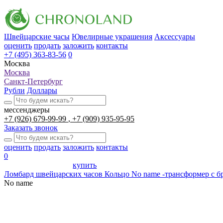
Швейцарские часы
Ювелирные украшения
Аксессуары
оценить
продать
заложить
контакты
+7 (495) 363-83-56
0
Москва
Москва
Санкт-Петербург
Рубли
Доллары
мессенджеры
+7 (926) 679-99-99
+7 (909) 935-95-95
Заказать звонок
оценить
продать
заложить
контакты
0
купить
Ломбард швейцарских часов
Кольцо No name -трансформер с 
No name