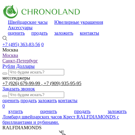
Швейцарские часы
Ювелирные украшения
Аксессуары
оценить
продать
заложить
контакты
+7 (495) 363-83-56
0
Москва
Москва
Санкт-Петербург
Рубли
Доллары
мессенджеры
+7 (926) 679-99-99
+7 (909) 935-95-95
Заказать звонок
оценить
продать
заложить
контакты
0
купить
оценить
продать
заложить
Ломбард швейцарских часов
Крест RALFDIAMONDS с
бриллиантами и рубинами.
RALFDIAMONDS