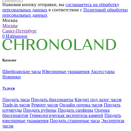
Нажимая кнопку отправки, вы
соглашаетесь на обработку
персональных данных
в соответствии с
Политикой обработки
персональных данных
Москва
Москва
Санкт-Петербург
0
Избранное
Каталог
Швейцарские часы
Ювелирные украшения
Аксессуары
Новинки
Услуги
Продать часы
Продать бриллианты
Кредит под залог часов
Trade-in часов
Ремонт часов
Онлайн оценка часов
Продать
изумруды
Продать рубины
Продать сапфиры
Оценка
бриллиантов
Геммологическая экспертиза камней
Продать
ювелирные украшения
Продать старинные часы
Экспертиза
часов