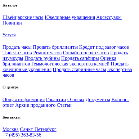
Каталог
Швейцарские часы
Ювелирные украшения
Аксессуары
Новинки
Услуги
Продать часы
Продать бриллианты
Кредит под залог часов
Trade-in часов
Ремонт часов
Онлайн оценка часов
Продать
изумруды
Продать рубины
Продать сапфиры
Оценка
бриллиантов
Геммологическая экспертиза камней
Продать
ювелирные украшения
Продать старинные часы
Экспертиза
часов
О центре
Общая информация
Гарантии
Отзывы
Документы
Вопрос-
ответ
Архив проданного
Статьи
Контакты
Москва
Санкт-Петербург
+7 (495) 363-83-56