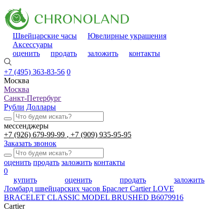
Швейцарские часы
Ювелирные украшения
Аксессуары
оценить
продать
заложить
контакты
+7 (495) 363-83-56
0
Москва
Москва
Санкт-Петербург
Рубли
Доллары
мессенджеры
+7 (926) 679-99-99
+7 (909) 935-95-95
Заказать звонок
оценить
продать
заложить
контакты
0
купить
оценить
продать
заложить
Ломбард швейцарских часов
Браслет Cartier LOVE
BRACELET CLASSIC MODEL BRUSHED B6079916
Cartier