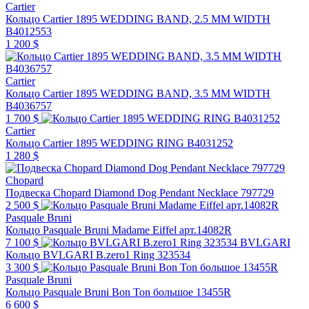
Cartier
Кольцо Cartier 1895 WEDDING BAND, 2.5 MM WIDTH
B4012553
1 200 $
Cartier
Кольцо Cartier 1895 WEDDING BAND, 3.5 MM WIDTH
B4036757
1 700 $
Cartier
Кольцо Cartier 1895 WEDDING RING B4031252
1 280 $
Chopard
Подвеска Chopard Diamond Dog Pendant Necklace 797729
2 500 $
Pasquale Bruni
Кольцо Pasquale Bruni Madame Eiffel арт.14082R
7 100 $
BVLGARI
Кольцо BVLGARI B.zero1 Ring 323534
3 300 $
Pasquale Bruni
Кольцо Pasquale Bruni Bon Ton большое 13455R
6 600 $