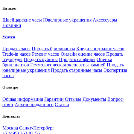
Каталог
Швейцарские часы
Ювелирные украшения
Аксессуары
Новинки
Услуги
Продать часы
Продать бриллианты
Кредит под залог часов
Trade-in часов
Ремонт часов
Онлайн оценка часов
Продать
изумруды
Продать рубины
Продать сапфиры
Оценка
бриллиантов
Геммологическая экспертиза камней
Продать
ювелирные украшения
Продать старинные часы
Экспертиза
часов
О центре
Общая информация
Гарантии
Отзывы
Документы
Вопрос-
ответ
Архив проданного
Статьи
Контакты
Москва
Санкт-Петербург
+7 (495) 363-83-56