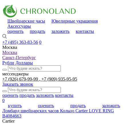
Швейцарские часы
Ювелирные украшения
Аксессуары
оценить
продать
заложить
контакты
+7 (495) 363-83-56
0
Москва
Москва
Санкт-Петербург
Рубли
Доллары
мессенджеры
+7 (926) 679-99-99
+7 (909) 935-95-95
Заказать звонок
оценить
продать
заложить
контакты
0
купить
оценить
продать
заложить
Ломбард швейцарских часов
Кольцо Cartier LOVE RING
B4084663
Cartier