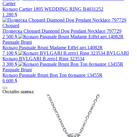
Cartier
Кольцо Cartier 1895 WEDDING RING B4031252
1 280 $
Chopard
Подвеска Chopard Diamond Dog Pendant Necklace 797729
2 500 $
Pasquale Bruni
Кольцо Pasquale Bruni Madame Eiffel арт.14082R
7 100 $
BVLGARI
Кольцо BVLGARI B.zero1 Ring 323534
3 300 $
Pasquale Bruni
Кольцо Pasquale Bruni Bon Ton большое 13455R
6 600 $
Онлайн-заявка