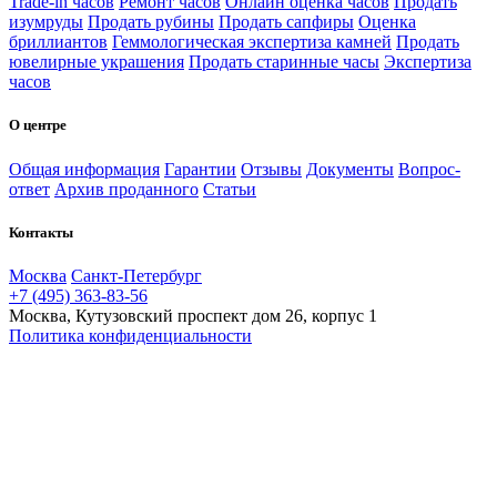
Trade-in часов
Ремонт часов
Онлайн оценка часов
Продать
изумруды
Продать рубины
Продать сапфиры
Оценка
бриллиантов
Геммологическая экспертиза камней
Продать
ювелирные украшения
Продать старинные часы
Экспертиза
часов
О центре
Общая информация
Гарантии
Отзывы
Документы
Вопрос-
ответ
Архив проданного
Статьи
Контакты
Москва
Санкт-Петербург
+7 (495) 363-83-56
Москва, Кутузовский проспект дом 26, корпус 1
Политика конфиденциальности