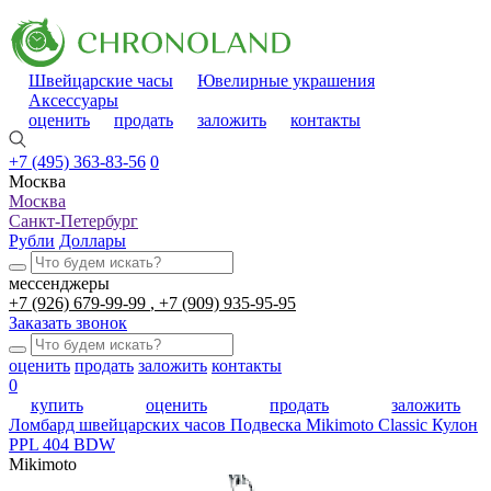
Швейцарские часы
Ювелирные украшения
Аксессуары
оценить
продать
заложить
контакты
+7 (495) 363-83-56
0
Москва
Москва
Санкт-Петербург
Рубли
Доллары
мессенджеры
+7 (926) 679-99-99
+7 (909) 935-95-95
Заказать звонок
оценить
продать
заложить
контакты
0
купить
оценить
продать
заложить
Ломбард швейцарских часов
Подвеска Mikimoto Classic Кулон
PPL 404 BDW
Mikimoto