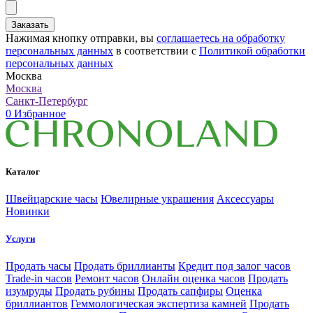
Заказать
Нажимая кнопку отправки, вы
соглашаетесь на обработку
персональных данных
в соответствии с
Политикой обработки
персональных данных
Москва
Москва
Санкт-Петербург
0
Избранное
Каталог
Швейцарские часы
Ювелирные украшения
Аксессуары
Новинки
Услуги
Продать часы
Продать бриллианты
Кредит под залог часов
Trade-in часов
Ремонт часов
Онлайн оценка часов
Продать
изумруды
Продать рубины
Продать сапфиры
Оценка
бриллиантов
Геммологическая экспертиза камней
Продать