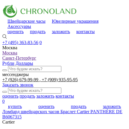
Швейцарские часы
Ювелирные украшения
Аксессуары
оценить
продать
заложить
контакты
+7 (495) 363-83-56
0
Москва
Москва
Санкт-Петербург
Рубли
Доллары
мессенджеры
+7 (926) 679-99-99
+7 (909) 935-95-95
Заказать звонок
оценить
продать
заложить
контакты
0
купить
оценить
продать
заложить
Ломбард швейцарских часов
Браслет Cartier PANTHÈRE DE
B6067315
Cartier