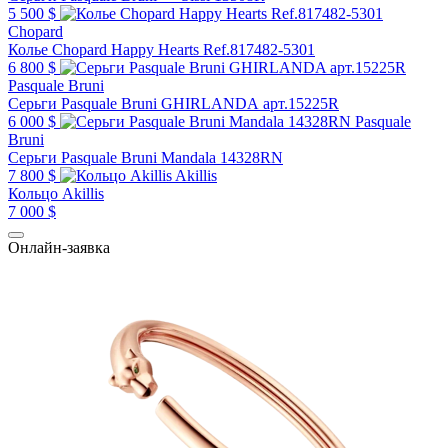
5 500 $
Chopard
Колье Chopard Happy Hearts Ref.817482-5301
6 800 $
Pasquale Bruni
Серьги Pasquale Bruni GHIRLANDA арт.15225R
6 000 $
Pasquale
Bruni
Серьги Pasquale Bruni Mandala 14328RN
7 800 $
Akillis
Кольцо Akillis
7 000 $
Онлайн-заявка