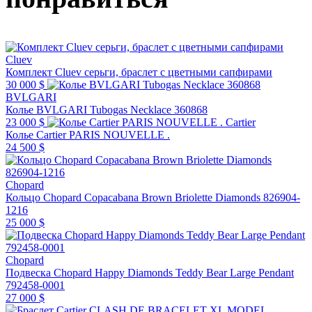
Cluev
Комплект Cluev серьги, браслет с цветными сапфирами
30 000 $
BVLGARI
Колье BVLGARI Tubogas Necklace 360868
23 000 $
Cartier
Колье Cartier PARIS NOUVELLE .
24 500 $
Chopard
Кольцо Chopard Copacabana Brown Briolette Diamonds 826904-
1216
25 000 $
Chopard
Подвеска Chopard Happy Diamonds Teddy Bear Large Pendant
792458-0001
27 000 $