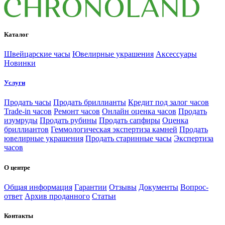
Каталог
Швейцарские часы
Ювелирные украшения
Аксессуары
Новинки
Услуги
Продать часы
Продать бриллианты
Кредит под залог часов
Trade-in часов
Ремонт часов
Онлайн оценка часов
Продать
изумруды
Продать рубины
Продать сапфиры
Оценка
бриллиантов
Геммологическая экспертиза камней
Продать
ювелирные украшения
Продать старинные часы
Экспертиза
часов
О центре
Общая информация
Гарантии
Отзывы
Документы
Вопрос-
ответ
Архив проданного
Статьи
Контакты