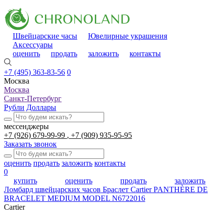
Швейцарские часы
Ювелирные украшения
Аксессуары
оценить
продать
заложить
контакты
+7 (495) 363-83-56
0
Москва
Москва
Санкт-Петербург
Рубли
Доллары
мессенджеры
+7 (926) 679-99-99
+7 (909) 935-95-95
Заказать звонок
оценить
продать
заложить
контакты
0
купить
оценить
продать
заложить
Ломбард швейцарских часов
Браслет Cartier PANTHÈRE DE
BRACELET MEDIUM MODEL N6722016
Cartier