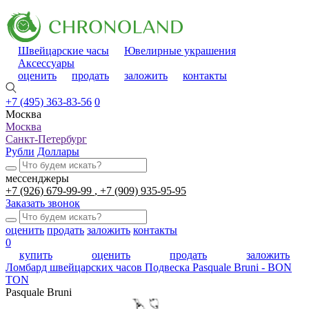
Швейцарские часы
Ювелирные украшения
Аксессуары
оценить
продать
заложить
контакты
+7 (495) 363-83-56
0
Москва
Москва
Санкт-Петербург
Рубли
Доллары
мессенджеры
+7 (926) 679-99-99
+7 (909) 935-95-95
Заказать звонок
оценить
продать
заложить
контакты
0
купить
оценить
продать
заложить
Ломбард швейцарских часов
Подвеска Pasquale Bruni - BON
TON
Pasquale Bruni