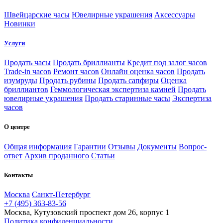
Швейцарские часы
Ювелирные украшения
Аксессуары
Новинки
Услуги
Продать часы
Продать бриллианты
Кредит под залог часов
Trade-in часов
Ремонт часов
Онлайн оценка часов
Продать
изумруды
Продать рубины
Продать сапфиры
Оценка
бриллиантов
Геммологическая экспертиза камней
Продать
ювелирные украшения
Продать старинные часы
Экспертиза
часов
О центре
Общая информация
Гарантии
Отзывы
Документы
Вопрос-
ответ
Архив проданного
Статьи
Контакты
Москва
Санкт-Петербург
+7 (495) 363-83-56
Москва, Кутузовский проспект дом 26, корпус 1
Политика конфиденциальности