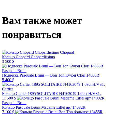
Вам также может
понравиться
Chopard
Кольцо Chopard Chopardissimo
3 500 $
Pasquale Bruni
Подвеска Pasquale Bruni — Bon Ton Кулон Clori 14866R
5 400 $
Cartier
Кольцо Cartier 1895 SOLITAIRE N4163049 1,09ct H/VS1.
11 500 $
Pasquale Bruni
Кольцо Pasquale Bruni Madame Eiffel арт.14082R
7 100 $