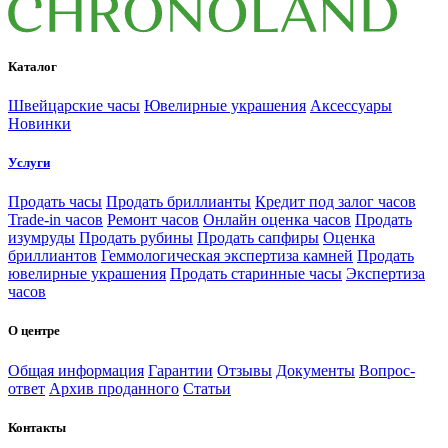
Каталог
Швейцарские часы
Ювелирные украшения
Аксессуары
Новинки
Услуги
Продать часы
Продать бриллианты
Кредит под залог часов
Trade-in часов
Ремонт часов
Онлайн оценка часов
Продать
изумруды
Продать рубины
Продать сапфиры
Оценка
бриллиантов
Геммологическая экспертиза камней
Продать
ювелирные украшения
Продать старинные часы
Экспертиза
часов
О центре
Общая информация
Гарантии
Отзывы
Документы
Вопрос-
ответ
Архив проданного
Статьи
Контакты