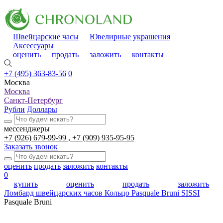
Швейцарские часы
Ювелирные украшения
Аксессуары
оценить
продать
заложить
контакты
+7 (495) 363-83-56
0
Москва
Москва
Санкт-Петербург
Рубли
Доллары
мессенджеры
+7 (926) 679-99-99
+7 (909) 935-95-95
Заказать звонок
оценить
продать
заложить
контакты
0
купить
оценить
продать
заложить
Ломбард швейцарских часов
Кольцо Pasquale Bruni SISSI
Pasquale Bruni