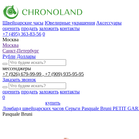
Швейцарские часы
Ювелирные украшения
Аксессуары
оценить
продать
заложить
контакты
+7 (495) 363-83-56
0
Москва
Москва
Санкт-Петербург
Рубли
Доллары
мессенджеры
+7 (926) 679-99-99
+7 (909) 935-95-95
Заказать звонок
оценить
продать
заложить
контакты
0
купить
Ломбард швейцарских часов
Серьги Pasquale Bruni PETIT GA
Pasquale Bruni