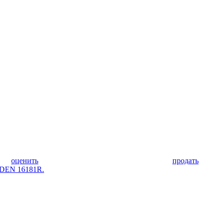
оценить
продать
RDEN 16181R.