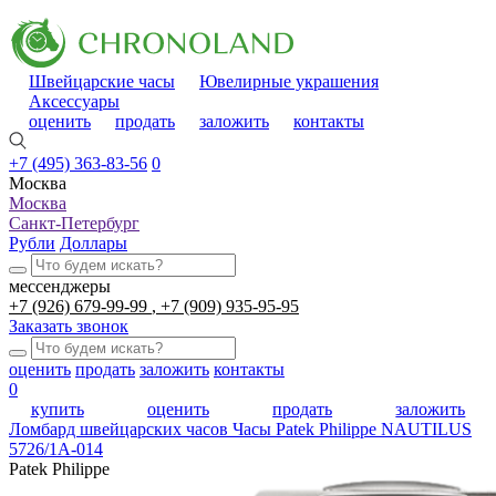
Швейцарские часы
Ювелирные украшения
Аксессуары
оценить
продать
заложить
контакты
+7 (495) 363-83-56
0
Москва
Москва
Санкт-Петербург
Рубли
Доллары
мессенджеры
+7 (926) 679-99-99
+7 (909) 935-95-95
Заказать звонок
оценить
продать
заложить
контакты
0
купить
оценить
продать
заложить
Ломбард швейцарских часов
Часы Patek Philippe NAUTILUS
5726/1A-014
Patek Philippe