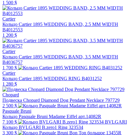
1 500 $
Cartier
Кольцо Cartier 1895 WEDDING BAND, 2.5 MM WIDTH
B4012553
1 200 $
Cartier
Кольцо Cartier 1895 WEDDING BAND, 3.5 MM WIDTH
B4036757
1 700 $
Cartier
Кольцо Cartier 1895 WEDDING RING B4031252
1 280 $
Chopard
Подвеска Chopard Diamond Dog Pendant Necklace 797729
2 500 $
Pasquale Bruni
Кольцо Pasquale Bruni Madame Eiffel арт.14082R
7 100 $
BVLGARI
Кольцо BVLGARI B.zero1 Ring 323534
3 300 $