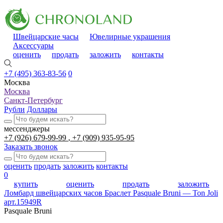
Швейцарские часы
Ювелирные украшения
Аксессуары
оценить
продать
заложить
контакты
+7 (495) 363-83-56
0
Москва
Москва
Санкт-Петербург
Рубли
Доллары
мессенджеры
+7 (926) 679-99-99
+7 (909) 935-95-95
Заказать звонок
оценить
продать
заложить
контакты
0
купить
оценить
продать
заложить
Ломбард швейцарских часов
Браслет Pasquale Bruni — Ton Joli
арт.15949R
Pasquale Bruni