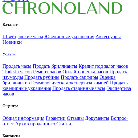
Каталог
Швейцарские часы
Ювелирные украшения
Аксессуары
Новинки
Услуги
Продать часы
Продать бриллианты
Кредит под залог часов
Trade-in часов
Ремонт часов
Онлайн оценка часов
Продать
изумруды
Продать рубины
Продать сапфиры
Оценка
бриллиантов
Геммологическая экспертиза камней
Продать
ювелирные украшения
Продать старинные часы
Экспертиза
часов
О центре
Общая информация
Гарантии
Отзывы
Документы
Вопрос-
ответ
Архив проданного
Статьи
Контакты